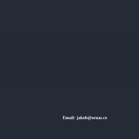
Ta 
Email: jakob@ornas.co