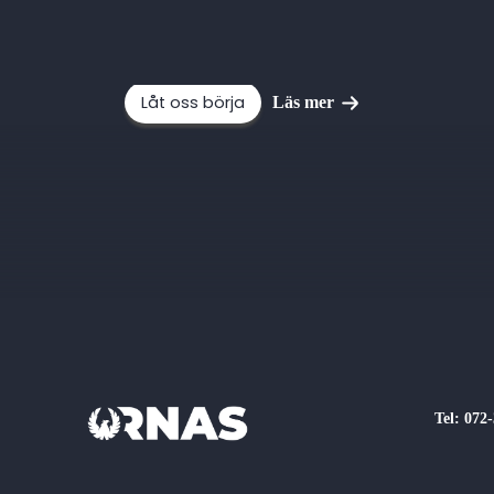
del av ett kostnadsfritt för
Låt oss börja
Läs mer
Tel: 072