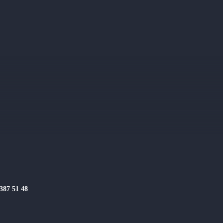
slag
-387 51 48