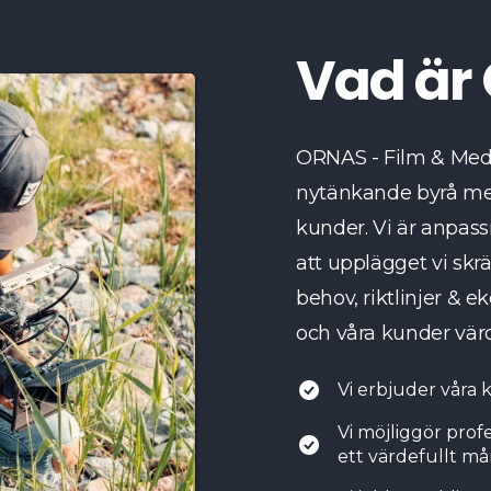
Vad är
ORNAS - Film & Med
nytänkande byrå med 
kunder. Vi är anpassn
att upplägget vi skr
behov, riktlinjer & 
och våra kunder värd
Vi erbjuder våra 
Vi möjliggör prof
ett värdefullt må